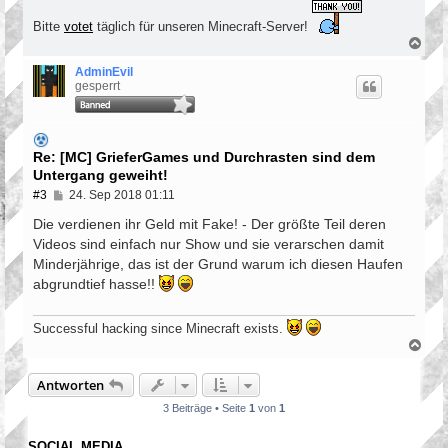
Bitte
votet
täglich für unseren Minecraft-Server!
N
a
c
AdminEvil
h
gesperrt
o
b
e
n
Re: [MC] GrieferGames und Durchrasten sind dem
Untergang geweiht!
B
#3
24. Sep 2018 01:11
e
i
Die verdienen ihr Geld mit Fake! - Der größte Teil deren
t
Videos sind einfach nur Show und sie verarschen damit
r
Minderjährige, das ist der Grund warum ich diesen Haufen
a
g
abgrundtief hasse!!
Successful hacking since Minecraft exists.
N
a
c
Antworten
h
o
3 Beiträge • Seite
1
von
1
b
e
n
SOCIAL MEDIA