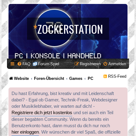
*
ZOCKERSTATION
FAQ
Forum-Spiel
Registrieren
Anmelden
RSS-Feed
Website
Foren-Übersicht
Games
PC
Du hast Erfahrung, bist kreativ und mit Leidenschaft
dabei? - Egal ob Gamer, Technik-Freak, Webdesigner
oder Musikliebhaber, wir warten auf dich! -
Registriere dich jetzt kostenlos
und sei auch ein Teil
dieser begabten Community. Wenn du bereits ein
Benutzerkonto hast, dann musst du dich nur noch
hier einloggen
. Wir wünschen dir viel Spaß, die offizielle