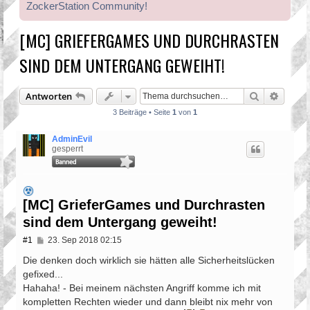
ZockerStation Community!
[MC] GRIEFERGAMES UND DURCHRASTEN
SIND DEM UNTERGANG GEWEIHT!
Suche
Erweit
Antworten
3 Beiträge • Seite
1
von
1
AdminEvil
gesperrt
[MC] GrieferGames und Durchrasten
sind dem Untergang geweiht!
B
#1
23. Sep 2018 02:15
e
i
Die denken doch wirklich sie hätten alle Sicherheitslücken
t
gefixed...
r
Hahaha! - Bei meinem nächsten Angriff komme ich mit
a
g
kompletten Rechten wieder und dann bleibt nix mehr von