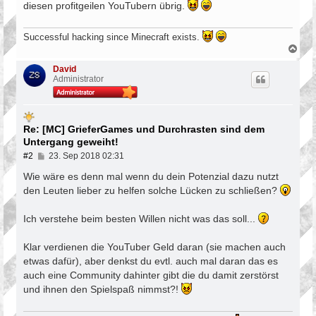
diesen profitgeilen YouTubern übrig.
Successful hacking since Minecraft exists.
N
a
c
David
h
Administrator
o
b
e
n
Re: [MC] GrieferGames und Durchrasten sind dem
Untergang geweiht!
B
#2
23. Sep 2018 02:31
e
i
Wie wäre es denn mal wenn du dein Potenzial dazu nutzt
t
den Leuten lieber zu helfen solche Lücken zu schließen?
r
a
g
Ich verstehe beim besten Willen nicht was das soll...
Klar verdienen die YouTuber Geld daran (sie machen auch
etwas dafür), aber denkst du evtl. auch mal daran das es
auch eine Community dahinter gibt die du damit zerstörst
und ihnen den Spielspaß nimmst?!