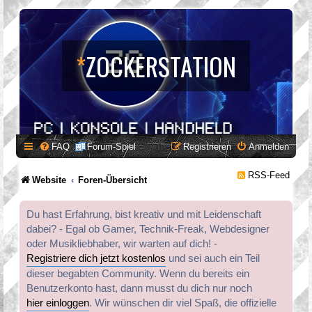
*
ZOCKERSTATION
FAQ
Forum-Spiel
Registrieren
Anmelden
RSS-Feed
Website
Foren-Übersicht
Du hast Erfahrung, bist kreativ und mit Leidenschaft
dabei? - Egal ob Gamer, Technik-Freak, Webdesigner
oder Musikliebhaber, wir warten auf dich! -
Registriere dich jetzt kostenlos
und sei auch ein Teil
dieser begabten Community. Wenn du bereits ein
Benutzerkonto hast, dann musst du dich nur noch
hier einloggen
. Wir wünschen dir viel Spaß, die offizielle