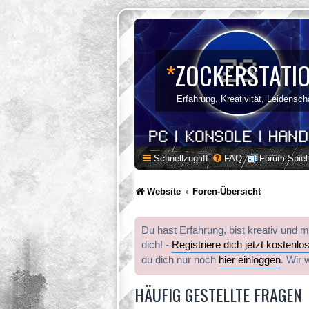
*
ZOCKERSTATI
Erfahrung, Kreativität, Leidensch
Schnellzugriff
FAQ
Forum-Spiel
Website
Foren-Übersicht
Du hast Erfahrung, bist kreativ und 
dich! -
Registriere dich jetzt kostenlo
du dich nur noch
hier einloggen
. Wir 
HÄUFIG GESTELLTE FRAGEN