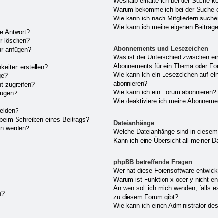
Weshalb erhalte ich bei der Suche k
Warum bekomme ich bei der Suche ei
Wie kann ich nach Mitgliedern such
Wie kann ich meine eigenen Beiträg
ne Antwort?
er löschen?
Abonnements und Lesezeichen
ur anfügen?
Was ist der Unterschied zwischen e
Abonnements für ein Thema oder F
keiten erstellen?
Wie kann ich ein Lesezeichen auf e
ge?
abonnieren?
t zugreifen?
Wie kann ich ein Forum abonnieren?
fügen?
Wie deaktiviere ich meine Abonneme
melden?
 beim Schreiben eines Beitrags?
Dateianhänge
en werden?
Welche Dateianhänge sind in diesem
Kann ich eine Übersicht all meiner D
phpBB betreffende Fragen
Wer hat diese Forensoftware entwick
Warum ist Funktion x oder y nicht en
An wen soll ich mich wenden, falls e
n?
zu diesem Forum gibt?
Wie kann ich einen Administrator de