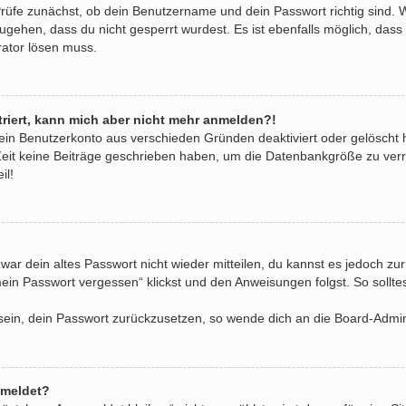
Prüfe zunächst, ob dein Benutzername und dein Passwort richtig sind. W
ugehen, dass du nicht gesperrt wurdest. Es ist ebenfalls möglich, dass
rator lösen muss.
striert, kann mich aber nicht mehr anmelden?!
dein Benutzerkonto aus verschieden Gründen deaktiviert oder gelöscht
Zeit keine Beiträge geschrieben haben, um die Datenbankgröße zu verri
il!
zwar dein altes Passwort nicht wieder mitteilen, du kannst es jedoch z
ein Passwort vergessen“ klickst und den Anweisungen folgst. So sollte
e sein, dein Passwort zurückzusetzen, so wende dich an die Board-Admin
emeldet?