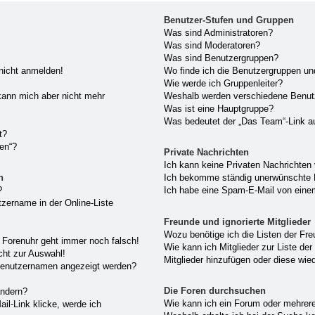
Benutzer-Stufen und Gruppen
Was sind Administratoren?
Was sind Moderatoren?
Was sind Benutzergruppen?
 nicht anmelden!
Wo finde ich die Benutzergruppen und
Wie werde ich Gruppenleiter?
, kann mich aber nicht mehr
Weshalb werden verschiedene Benutze
Was ist eine Hauptgruppe?
Was bedeutet der „Das Team“-Link au
t?
hen“?
Private Nachrichten
Ich kann keine Privaten Nachrichten
n
Ich bekomme ständig unerwünschte P
?
Ich habe eine Spam-E-Mail von einem
zername in der Online-Liste
Freunde und ignorierte Mitglieder
Wozu benötige ich die Listen der Fre
ie Forenuhr geht immer noch falsch!
Wie kann ich Mitglieder zur Liste der
cht zur Auswahl!
Mitglieder hinzufügen oder diese wie
 Benutzernamen angezeigt werden?
Die Foren durchsuchen
ändern?
Wie kann ich ein Forum oder mehrer
il-Link klicke, werde ich