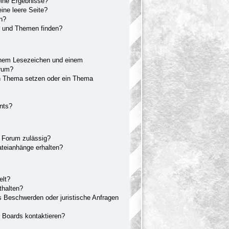
eine Ergebnisse?
ne leere Seite?
en?
e und Themen finden?
inem Lesezeichen und einem
orum?
in Thema setzen oder ein Thema
nts?
 Forum zulässig?
ateianhänge erhalten?
elt?
thalten?
s Beschwerden oder juristische Anfragen
s Boards kontaktieren?