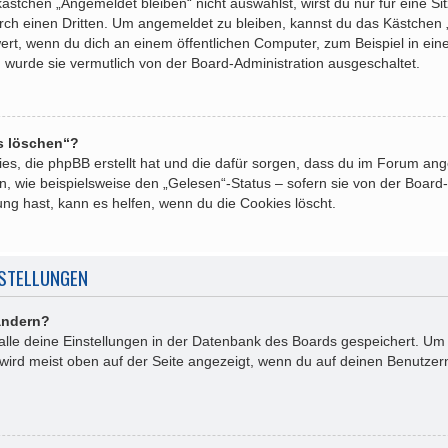
tchen „Angemeldet bleiben“ nicht auswählst, wirst du nur für eine Si
rch einen Dritten. Um angemeldet zu bleiben, kannst du das Kästchen
ert, wenn du dich an einem öffentlichen Computer, zum Beispiel in ein
n wurde sie vermutlich von der Board-Administration ausgeschaltet.
es löschen“?
kies, die phpBB erstellt hat und die dafür sorgen, dass du im Forum a
, wie beispielsweise den „Gelesen“-Status – sofern sie von der Board-
ng hast, kann es helfen, wenn du die Cookies löscht.
NSTELLUNGEN
ändern?
 alle deine Einstellungen in der Datenbank des Boards gespeichert. Um
 wird meist oben auf der Seite angezeigt, wenn du auf deinen Benutzern