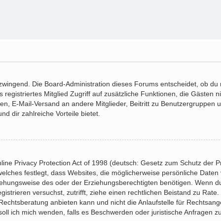
 zwingend. Die Board-Administration dieses Forums entscheidet, ob du r
ls registriertes Mitglied Zugriff auf zusätzliche Funktionen, die Gästen
hten, E-Mail-Versand an andere Mitglieder, Beitritt zu Benutzergruppen 
nd dir zahlreiche Vorteile bietet.
ne Privacy Protection Act of 1998 (deutsch: Gesetz zum Schutz der Pr
welches festlegt, dass Websites, die möglicherweise persönliche Daten
ehungsweise des oder der Erziehungsberechtigten benötigen. Wenn du d
gistrieren versuchst, zutrifft, ziehe einen rechtlichen Beistand zu Rate
echtsberatung anbieten kann und nicht die Anlaufstelle für Rechtsangel
soll ich mich wenden, falls es Beschwerden oder juristische Anfragen 