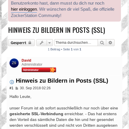
Benutzerkonto hast, dann musst du dich nur noch
hier einloggen
. Wir wünschen dir viel Spaß, die offizielle
ZockerStation Community!
HINWEIS ZU BILDERN IN POSTS (SSL)
Suche
Erweiter
Gesperrt
1 Beitrag • Seite
1
von
1
David
Administrator
Hinweis zu Bildern in Posts (SSL)
B
#1
30. Sep 2018 02:26
e
i
Hallo Leute,
t
r
unser Forum ist ab sofort ausschließlich nur noch über eine
a
g
gesicherte SSL-Verbindung
erreichbar. - Das hat erstens
den Vorteil das sämtliche Daten die hin und her gesendet
werden verschlüsselt sind und nicht von Dritten ausgelesen