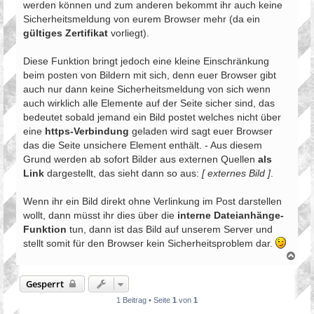
werden können und zum anderen bekommt ihr auch keine
Sicherheitsmeldung von eurem Browser mehr (da ein
gültiges Zertifikat
vorliegt).
Diese Funktion bringt jedoch eine kleine Einschränkung
beim posten von Bildern mit sich, denn euer Browser gibt
auch nur dann keine Sicherheitsmeldung von sich wenn
auch wirklich alle Elemente auf der Seite sicher sind, das
bedeutet sobald jemand ein Bild postet welches nicht über
eine
https-Verbindung
geladen wird sagt euer Browser
das die Seite unsichere Element enthält. - Aus diesem
Grund werden ab sofort Bilder aus externen Quellen
als
Link
dargestellt, das sieht dann so aus:
[ externes Bild ]
.
Wenn ihr ein Bild direkt ohne Verlinkung im Post darstellen
wollt, dann müsst ihr dies über die
interne Dateianhänge-
Funktion
tun, dann ist das Bild auf unserem Server und
stellt somit für den Browser kein Sicherheitsproblem dar.
N
a
c
Gesperrt
h
o
1 Beitrag • Seite
1
von
1
b
e