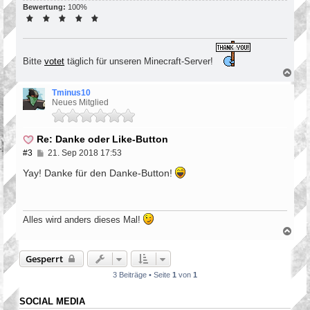
Bewertung:
100%
Bitte
votet
täglich für unseren Minecraft-Server!
N
a
c
Tminus10
h
Neues Mitglied
o
b
e
Re: Danke oder Like-Button
n
B
#3
21. Sep 2018 17:53
e
i
Yay! Danke für den Danke-Button!
t
r
a
g
Alles wird anders dieses Mal!
N
a
c
Gesperrt
h
o
3 Beiträge • Seite
1
von
1
b
e
n
SOCIAL MEDIA