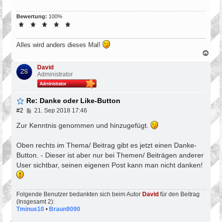
Bewertung:
100%
Alles wird anders dieses Mal!
N
a
c
David
h
Administrator
o
b
e
Re: Danke oder Like-Button
n
B
#2
21. Sep 2018 17:46
e
i
Zur Kenntnis genommen und hinzugefügt.
t
r
Oben rechts im Thema/ Beitrag gibt es jetzt einen Danke-
a
g
Button. - Dieser ist aber nur bei Themen/ Beiträgen anderer
User sichtbar, seinen eigenen Post kann man nicht danken!
Folgende Benutzer bedankten sich beim Autor
David
für den Beitrag
(Insgesamt 2):
Tminus10
•
Braun9090