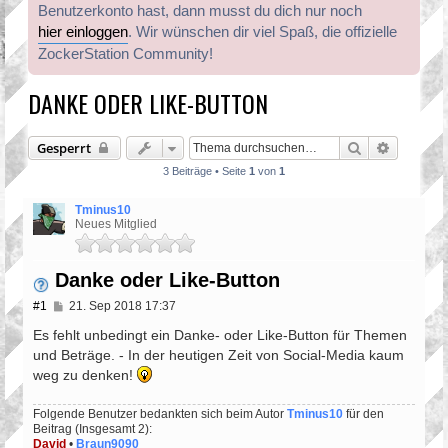
Benutzerkonto hast, dann musst du dich nur noch
hier einloggen
. Wir wünschen dir viel Spaß, die offizielle
ZockerStation Community!
DANKE ODER LIKE-BUTTON
Suche
Erweiter
Gesperrt
3 Beiträge • Seite
1
von
1
Tminus10
Neues Mitglied
Danke oder Like-Button
B
#1
21. Sep 2018 17:37
e
i
Es fehlt unbedingt ein Danke- oder Like-Button für Themen
t
und Beträge. - In der heutigen Zeit von Social-Media kaum
r
weg zu denken!
a
g
Folgende Benutzer bedankten sich beim Autor
Tminus10
für den
Beitrag (Insgesamt 2):
David
•
Braun9090