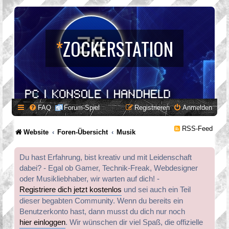
*
ZOCKERSTATION
FAQ
Forum-Spiel
Registrieren
Anmelden
RSS-Feed
Website
Foren-Übersicht
Musik
Du hast Erfahrung, bist kreativ und mit Leidenschaft
dabei? - Egal ob Gamer, Technik-Freak, Webdesigner
oder Musikliebhaber, wir warten auf dich! -
Registriere dich jetzt kostenlos
und sei auch ein Teil
dieser begabten Community. Wenn du bereits ein
Benutzerkonto hast, dann musst du dich nur noch
hier einloggen
. Wir wünschen dir viel Spaß, die offizielle