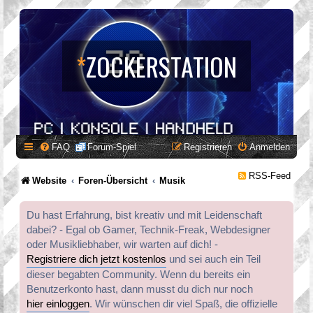
*
ZOCKERSTATION
FAQ
Forum-Spiel
Registrieren
Anmelden
RSS-Feed
Website
Foren-Übersicht
Musik
Du hast Erfahrung, bist kreativ und mit Leidenschaft
dabei? - Egal ob Gamer, Technik-Freak, Webdesigner
oder Musikliebhaber, wir warten auf dich! -
Registriere dich jetzt kostenlos
und sei auch ein Teil
dieser begabten Community. Wenn du bereits ein
Benutzerkonto hast, dann musst du dich nur noch
hier einloggen
. Wir wünschen dir viel Spaß, die offizielle