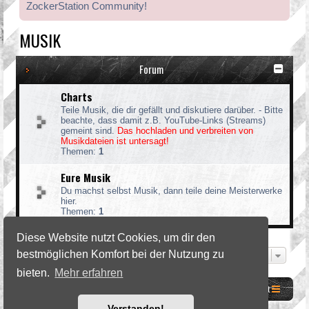
ZockerStation Community!
MUSIK
Forum
Charts
Teile Musik, die dir gefällt und diskutiere darüber. - Bitte
beachte, dass damit z.B. YouTube-Links (Streams)
gemeint sind.
Das hochladen und verbreiten von
Musikdateien ist untersagt!
Themen:
1
Eure Musik
Du machst selbst Musik, dann teile deine Meisterwerke
hier.
Themen:
1
Diese Website nutzt Cookies, um dir den
bestmöglichen Komfort bei der Nutzung zu
Gehe zu
bieten.
Mehr erfahren
Website
Foren-Übersicht
Kontakt
Verstanden!