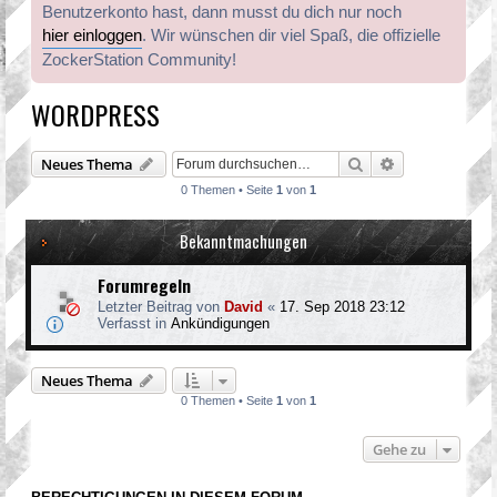
Benutzerkonto hast, dann musst du dich nur noch
hier einloggen
. Wir wünschen dir viel Spaß, die offizielle
ZockerStation Community!
WORDPRESS
Suche
Erweiterte Suc
Neues Thema
0 Themen • Seite
1
von
1
Bekanntmachungen
Forumregeln
Letzter Beitrag von
David
«
17. Sep 2018 23:12
Verfasst in
Ankündigungen
Neues Thema
0 Themen • Seite
1
von
1
Gehe zu