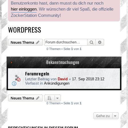
Benutzerkonto hast, dann musst du dich nur noch
hier einloggen
. Wir wünschen dir viel Spaß, die offizielle
ZockerStation Community!
WORDPRESS
Suche
Erweiterte Suc
Neues Thema
0 Themen • Seite
1
von
1
Bekanntmachungen
Forumregeln
Letzter Beitrag von
David
«
17. Sep 2018 23:12
Verfasst in
Ankündigungen
Neues Thema
0 Themen • Seite
1
von
1
Gehe zu