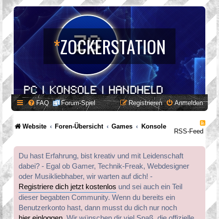
*
ZOCKERSTATION
FAQ
Forum-Spiel
Registrieren
Anmelden
Website
Foren-Übersicht
Games
Konsole
RSS-Feed
Du hast Erfahrung, bist kreativ und mit Leidenschaft
dabei? - Egal ob Gamer, Technik-Freak, Webdesigner
oder Musikliebhaber, wir warten auf dich! -
Registriere dich jetzt kostenlos
und sei auch ein Teil
dieser begabten Community. Wenn du bereits ein
Benutzerkonto hast, dann musst du dich nur noch
hier einloggen
. Wir wünschen dir viel Spaß, die offizielle