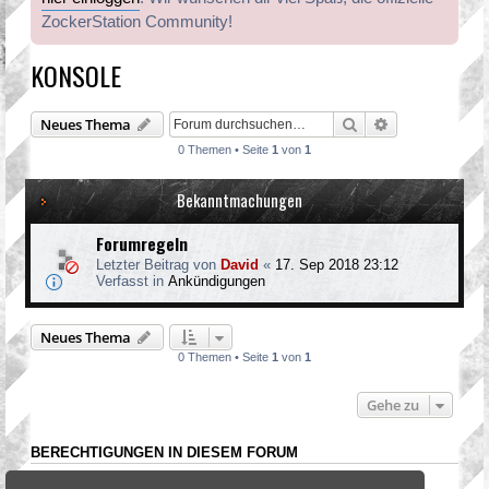
ZockerStation Community!
KONSOLE
Suche
Erweiterte Suc
Neues Thema
0 Themen • Seite
1
von
1
Bekanntmachungen
Forumregeln
Letzter Beitrag von
David
«
17. Sep 2018 23:12
Verfasst in
Ankündigungen
Neues Thema
0 Themen • Seite
1
von
1
Gehe zu
BERECHTIGUNGEN IN DIESEM FORUM
Du darfst
keine
neuen Themen in diesem Forum erstellen.