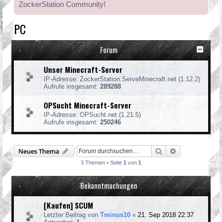
ZockerStation Community!
PC
Forum
Unser Minecraft-Server
IP-Adresse: ZockerStation.ServeMinecraft.net (1.12.2)
Aufrufe insgesamt:
289288
OPSucht Minecraft-Server
IP-Adresse: OPSucht.net (1.21.5)
Aufrufe insgesamt:
250246
Suche
Erweiterte Suc
Neues Thema
3 Themen • Seite
1
von
1
Bekanntmachungen
[Kaufen] SCUM
Letzter Beitrag von
Tminus10
«
21. Sep 2018 22:37