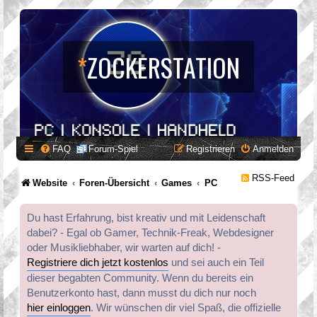
*
ZOCKERSTATION
FAQ
Forum-Spiel
Registrieren
Anmelden
RSS-Feed
Website
Foren-Übersicht
Games
PC
Du hast Erfahrung, bist kreativ und mit Leidenschaft
dabei? - Egal ob Gamer, Technik-Freak, Webdesigner
oder Musikliebhaber, wir warten auf dich! -
Registriere dich jetzt kostenlos
und sei auch ein Teil
dieser begabten Community. Wenn du bereits ein
Benutzerkonto hast, dann musst du dich nur noch
hier einloggen
. Wir wünschen dir viel Spaß, die offizielle