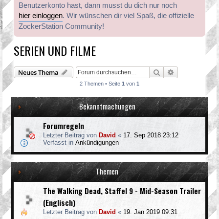
Benutzerkonto hast, dann musst du dich nur noch
hier einloggen
. Wir wünschen dir viel Spaß, die offizielle
ZockerStation Community!
SERIEN UND FILME
Suche
Erweiterte Suc
Neues Thema
2 Themen • Seite
1
von
1
Bekanntmachungen
Forumregeln
Letzter Beitrag von
David
«
17. Sep 2018 23:12
Verfasst in
Ankündigungen
Themen
The Walking Dead, Staffel 9 - Mid-Season Trailer
(Englisch)
Letzter Beitrag von
David
«
19. Jan 2019 09:31