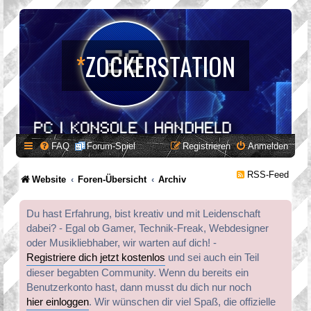
*
ZOCKERSTATION
FAQ
Forum-Spiel
Registrieren
Anmelden
RSS-Feed
Website
Foren-Übersicht
Archiv
Du hast Erfahrung, bist kreativ und mit Leidenschaft
dabei? - Egal ob Gamer, Technik-Freak, Webdesigner
oder Musikliebhaber, wir warten auf dich! -
Registriere dich jetzt kostenlos
und sei auch ein Teil
dieser begabten Community. Wenn du bereits ein
Benutzerkonto hast, dann musst du dich nur noch
hier einloggen
. Wir wünschen dir viel Spaß, die offizielle