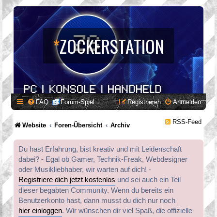
*
ZOCKERSTATION
FAQ
Forum-Spiel
Registrieren
Anmelden
RSS-Feed
Website
Foren-Übersicht
Archiv
Du hast Erfahrung, bist kreativ und mit Leidenschaft
dabei? - Egal ob Gamer, Technik-Freak, Webdesigner
oder Musikliebhaber, wir warten auf dich! -
Registriere dich jetzt kostenlos
und sei auch ein Teil
dieser begabten Community. Wenn du bereits ein
Benutzerkonto hast, dann musst du dich nur noch
hier einloggen
. Wir wünschen dir viel Spaß, die offizielle