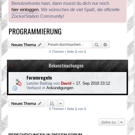
Benutzerkonto hast, dann musst du dich nur noch
hier einloggen
. Wir wünschen dir viel Spaß, die offizielle
ZockerStation Community!
PROGRAMMIERUNG
Suche
Erweiterte Suc
Neues Thema
0 Themen • Seite
1
von
1
Bekanntmachungen
Forumregeln
Letzter Beitrag von
David
«
17. Sep 2018 23:12
Verfasst in
Ankündigungen
Neues Thema
0 Themen • Seite
1
von
1
Gehe zu