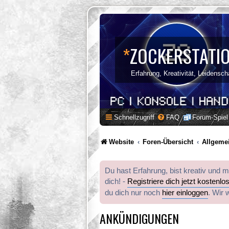
*
ZOCKERSTATI
Erfahrung, Kreativität, Leidensch
Schnellzugriff
FAQ
Forum-Spiel
Website
Foren-Übersicht
Allgeme
Du hast Erfahrung, bist kreativ und 
dich! -
Registriere dich jetzt kostenlo
du dich nur noch
hier einloggen
. Wir 
ANKÜNDIGUNGEN