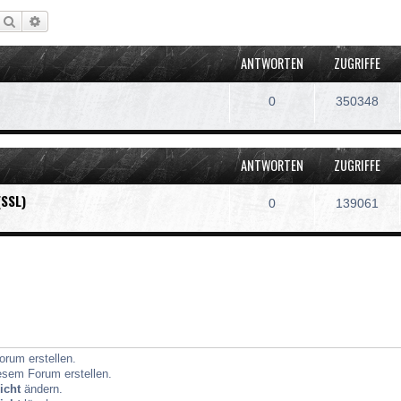
Suche
Erweiterte Suche
ANTWORTEN
ZUGRIFFE
0
350348
ANTWORTEN
ZUGRIFFE
(SSL)
0
139061
rum erstellen.
sem Forum erstellen.
icht
ändern.