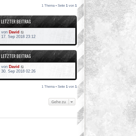
1 Thema • Seite
1
von
1
LETZTER BEITRAG
von
David
17. Sep 2018 23:12
LETZTER BEITRAG
von
David
30. Sep 2018 02:26
1 Thema • Seite
1
von
1
Gehe zu