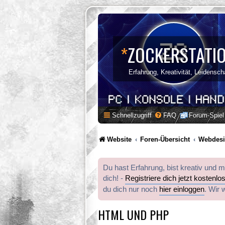
*
ZOCKERSTATI
Erfahrung, Kreativität, Leidensch
Schnellzugriff
FAQ
Forum-Spiel
Website
Foren-Übersicht
Webdes
Du hast Erfahrung, bist kreativ und 
dich! -
Registriere dich jetzt kostenlo
du dich nur noch
hier einloggen
. Wir 
HTML UND PHP