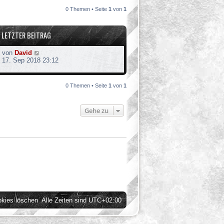
0 Themen • Seite
1
von
1
LETZTER BEITRAG
von
David
17. Sep 2018 23:12
0 Themen • Seite
1
von
1
Gehe zu
okies löschen
Alle Zeiten sind
UTC+02:00