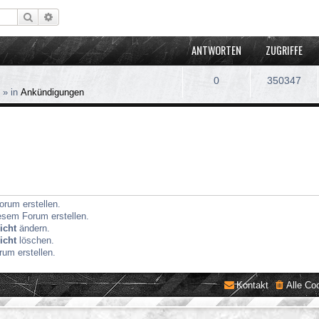
Suche
Erweiterte Suche
ANTWORTEN
ZUGRIFFE
0
350347
» in
Ankündigungen
rum erstellen.
sem Forum erstellen.
icht
ändern.
icht
löschen.
um erstellen.
Kontakt
Alle Co