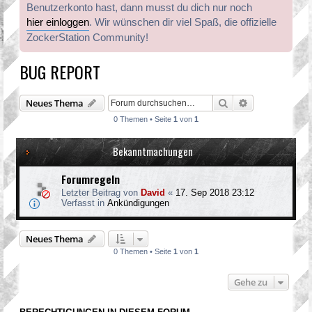
Benutzerkonto hast, dann musst du dich nur noch
hier einloggen
. Wir wünschen dir viel Spaß, die offizielle
ZockerStation Community!
BUG REPORT
Suche
Erweiterte Suc
Neues Thema
0 Themen • Seite
1
von
1
Bekanntmachungen
Forumregeln
Letzter Beitrag von
David
«
17. Sep 2018 23:12
Verfasst in
Ankündigungen
Neues Thema
0 Themen • Seite
1
von
1
Gehe zu