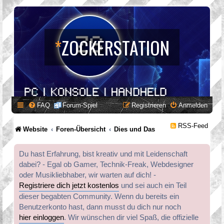
*
ZOCKERSTATION
FAQ
Forum-Spiel
Registrieren
Anmelden
RSS-Feed
Website
Foren-Übersicht
Dies und Das
Du hast Erfahrung, bist kreativ und mit Leidenschaft
dabei? - Egal ob Gamer, Technik-Freak, Webdesigner
oder Musikliebhaber, wir warten auf dich! -
Registriere dich jetzt kostenlos
und sei auch ein Teil
dieser begabten Community. Wenn du bereits ein
Benutzerkonto hast, dann musst du dich nur noch
hier einloggen
. Wir wünschen dir viel Spaß, die offizielle