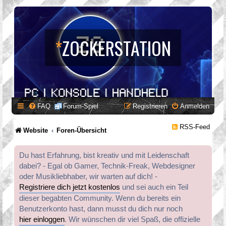
*
ZOCKERSTATION
FAQ
Forum-Spiel
Registrieren
Anmelden
RSS-Feed
Website
Foren-Übersicht
Du hast Erfahrung, bist kreativ und mit Leidenschaft
dabei? - Egal ob Gamer, Technik-Freak, Webdesigner
oder Musikliebhaber, wir warten auf dich! -
Registriere dich jetzt kostenlos
und sei auch ein Teil
dieser begabten Community. Wenn du bereits ein
Benutzerkonto hast, dann musst du dich nur noch
hier einloggen
. Wir wünschen dir viel Spaß, die offizielle