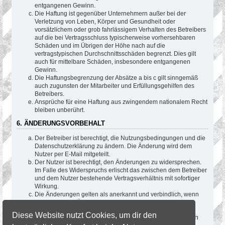
entgangenen Gewinn.
Die Haftung ist gegenüber Unternehmern außer bei der
Verletzung von Leben, Körper und Gesundheit oder
vorsätzlichem oder grob fahrlässigem Verhalten des Betreibers
auf die bei Vertragsschluss typischerweise vorhersehbaren
Schäden und im Übrigen der Höhe nach auf die
vertragstypischen Durchschnittsschäden begrenzt. Dies gilt
auch für mittelbare Schäden, insbesondere entgangenen
Gewinn.
Die Haftungsbegrenzung der Absätze a bis c gilt sinngemäß
auch zugunsten der Mitarbeiter und Erfüllungsgehilfen des
Betreibers.
Ansprüche für eine Haftung aus zwingendem nationalem Recht
bleiben unberührt.
6. ÄNDERUNGSVORBEHALT
Der Betreiber ist berechtigt, die Nutzungsbedingungen und die
Datenschutzerklärung zu ändern. Die Änderung wird dem
Nutzer per E-Mail mitgeteilt.
Der Nutzer ist berechtigt, den Änderungen zu widersprechen.
Im Falle des Widerspruchs erlischt das zwischen dem Betreiber
und dem Nutzer bestehende Vertragsverhältnis mit sofortiger
Wirkung.
Die Änderungen gelten als anerkannt und verbindlich, wenn
der Nutzer den Änderungen zugestimmt hat.
Diese Website nutzt Cookies, um dir den
Informationen über den Umgang mit deinen persönlichen