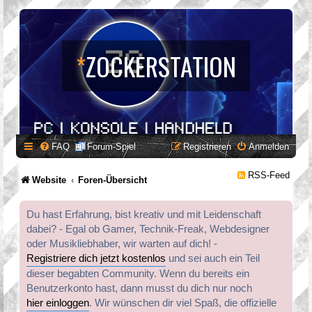
*
ZOCKERSTATION
FAQ
Forum-Spiel
Registrieren
Anmelden
RSS-Feed
Website
Foren-Übersicht
Du hast Erfahrung, bist kreativ und mit Leidenschaft
dabei? - Egal ob Gamer, Technik-Freak, Webdesigner
oder Musikliebhaber, wir warten auf dich! -
Registriere dich jetzt kostenlos
und sei auch ein Teil
dieser begabten Community. Wenn du bereits ein
Benutzerkonto hast, dann musst du dich nur noch
hier einloggen
. Wir wünschen dir viel Spaß, die offizielle