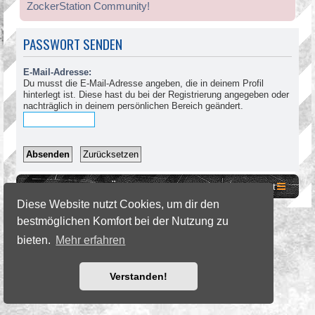
ZockerStation Community!
PASSWORT SENDEN
E-Mail-Adresse:
Du musst die E-Mail-Adresse angeben, die in deinem Profil
hinterlegt ist. Diese hast du bei der Registrierung angegeben oder
nachträglich in deinem persönlichen Bereich geändert.
Website
Foren-Übersicht
Kontakt
Diese Website nutzt Cookies, um dir den
bestmöglichen Komfort bei der Nutzung zu
©2026 ZockerStation Foundation
forum.zockerstation.com
bieten.
Mehr erfahren
Verstanden!