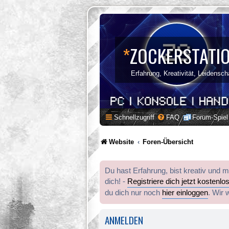
*
ZOCKERSTATI
Erfahrung, Kreativität, Leidensch
Schnellzugriff
FAQ
Forum-Spiel
Website
Foren-Übersicht
Du hast Erfahrung, bist kreativ und 
dich! -
Registriere dich jetzt kostenlo
du dich nur noch
hier einloggen
. Wir 
ANMELDEN