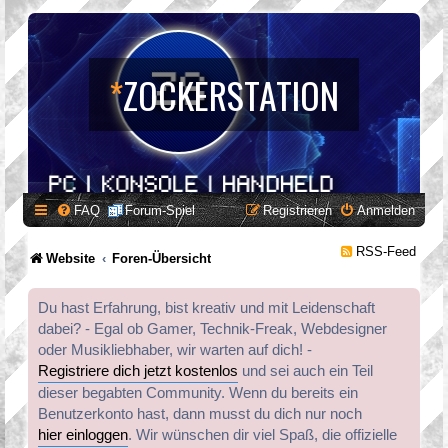
*
ZOCKERSTATION
FAQ
Forum-Spiel
Registrieren
Anmelden
RSS-Feed
Website
Foren-Übersicht
Du hast Erfahrung, bist kreativ und mit Leidenschaft
dabei? - Egal ob Gamer, Technik-Freak, Webdesigner
oder Musikliebhaber, wir warten auf dich! -
Registriere dich jetzt kostenlos
und sei auch ein Teil
dieser begabten Community. Wenn du bereits ein
Benutzerkonto hast, dann musst du dich nur noch
hier einloggen
. Wir wünschen dir viel Spaß, die offizielle