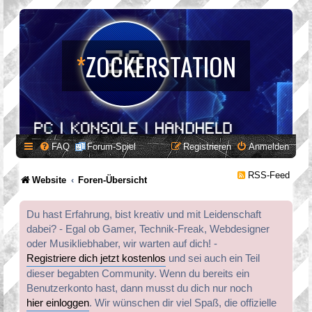
*
ZOCKERSTATION
FAQ
Forum-Spiel
Registrieren
Anmelden
RSS-Feed
Website
Foren-Übersicht
Du hast Erfahrung, bist kreativ und mit Leidenschaft
dabei? - Egal ob Gamer, Technik-Freak, Webdesigner
oder Musikliebhaber, wir warten auf dich! -
Registriere dich jetzt kostenlos
und sei auch ein Teil
dieser begabten Community. Wenn du bereits ein
Benutzerkonto hast, dann musst du dich nur noch
hier einloggen
. Wir wünschen dir viel Spaß, die offizielle