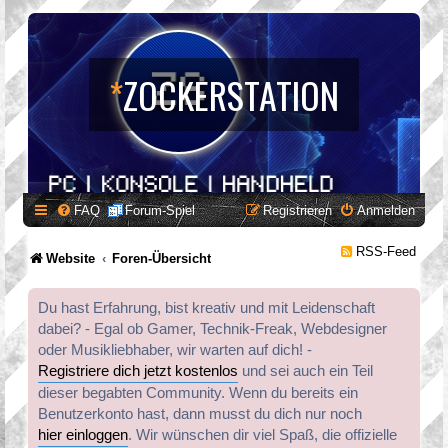
*
ZOCKERSTATION
FAQ
Forum-Spiel
Registrieren
Anmelden
RSS-Feed
Website
Foren-Übersicht
Du hast Erfahrung, bist kreativ und mit Leidenschaft
dabei? - Egal ob Gamer, Technik-Freak, Webdesigner
oder Musikliebhaber, wir warten auf dich! -
Registriere dich jetzt kostenlos
und sei auch ein Teil
dieser begabten Community. Wenn du bereits ein
Benutzerkonto hast, dann musst du dich nur noch
hier einloggen
. Wir wünschen dir viel Spaß, die offizielle