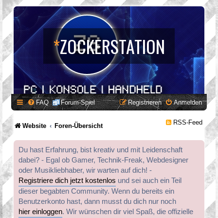
*
ZOCKERSTATION
FAQ
Forum-Spiel
Registrieren
Anmelden
RSS-Feed
Website
Foren-Übersicht
Du hast Erfahrung, bist kreativ und mit Leidenschaft
dabei? - Egal ob Gamer, Technik-Freak, Webdesigner
oder Musikliebhaber, wir warten auf dich! -
Registriere dich jetzt kostenlos
und sei auch ein Teil
dieser begabten Community. Wenn du bereits ein
Benutzerkonto hast, dann musst du dich nur noch
hier einloggen
. Wir wünschen dir viel Spaß, die offizielle