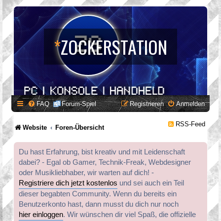
*
ZOCKERSTATION
FAQ
Forum-Spiel
Registrieren
Anmelden
RSS-Feed
Website
Foren-Übersicht
Du hast Erfahrung, bist kreativ und mit Leidenschaft
dabei? - Egal ob Gamer, Technik-Freak, Webdesigner
oder Musikliebhaber, wir warten auf dich! -
Registriere dich jetzt kostenlos
und sei auch ein Teil
dieser begabten Community. Wenn du bereits ein
Benutzerkonto hast, dann musst du dich nur noch
hier einloggen
. Wir wünschen dir viel Spaß, die offizielle