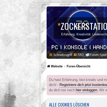
*
ZOCKERSTATI
Erfahrung, Kreativität, Leidensch
Schnellzugriff
FAQ
Forum-Spiel
Website
Foren-Übersicht
Du hast Erfahrung, bist kreativ und 
dich! -
Registriere dich jetzt kostenlo
du dich nur noch
hier einloggen
. Wir 
ALLE COOKIES LÖSCHEN