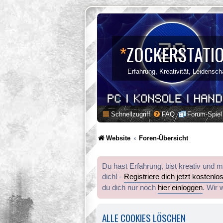
*
ZOCKERSTATI
Erfahrung, Kreativität, Leidensch
Schnellzugriff
FAQ
Forum-Spiel
Website
Foren-Übersicht
Du hast Erfahrung, bist kreativ und 
dich! -
Registriere dich jetzt kostenlo
du dich nur noch
hier einloggen
. Wir 
ALLE COOKIES LÖSCHEN