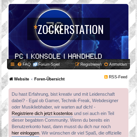
*
ZOCKERSTATION
FAQ
Forum-Spiel
Registrieren
Anmelden
RSS-Feed
Website
Foren-Übersicht
Du hast Erfahrung, bist kreativ und mit Leidenschaft
dabei? - Egal ob Gamer, Technik-Freak, Webdesigner
oder Musikliebhaber, wir warten auf dich! -
Registriere dich jetzt kostenlos
und sei auch ein Teil
dieser begabten Community. Wenn du bereits ein
Benutzerkonto hast, dann musst du dich nur noch
hier einloggen
. Wir wünschen dir viel Spaß, die offizielle