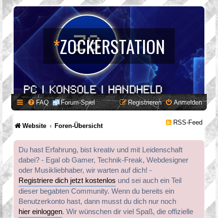
*
ZOCKERSTATION
FAQ
Forum-Spiel
Registrieren
Anmelden
RSS-Feed
Website
Foren-Übersicht
Du hast Erfahrung, bist kreativ und mit Leidenschaft
dabei? - Egal ob Gamer, Technik-Freak, Webdesigner
oder Musikliebhaber, wir warten auf dich! -
Registriere dich jetzt kostenlos
und sei auch ein Teil
dieser begabten Community. Wenn du bereits ein
Benutzerkonto hast, dann musst du dich nur noch
hier einloggen
. Wir wünschen dir viel Spaß, die offizielle