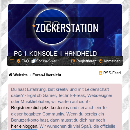
*
ZOCKERSTATION
FAQ
Forum-Spiel
Registrieren
Anmelden
RSS-Feed
Website
Foren-Übersicht
Du hast Erfahrung, bist kreativ und mit Leidenschaft
dabei? - Egal ob Gamer, Technik-Freak, Webdesigner
oder Musikliebhaber, wir warten auf dich! -
Registriere dich jetzt kostenlos
und sei auch ein Teil
dieser begabten Community. Wenn du bereits ein
Benutzerkonto hast, dann musst du dich nur noch
hier einloggen
. Wir wünschen dir viel Spaß, die offizielle