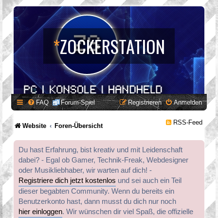
*
ZOCKERSTATION
FAQ
Forum-Spiel
Registrieren
Anmelden
RSS-Feed
Website
Foren-Übersicht
Du hast Erfahrung, bist kreativ und mit Leidenschaft
dabei? - Egal ob Gamer, Technik-Freak, Webdesigner
oder Musikliebhaber, wir warten auf dich! -
Registriere dich jetzt kostenlos
und sei auch ein Teil
dieser begabten Community. Wenn du bereits ein
Benutzerkonto hast, dann musst du dich nur noch
hier einloggen
. Wir wünschen dir viel Spaß, die offizielle