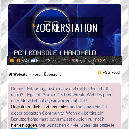
*
ZOCKERSTATION
FAQ
Forum-Spiel
Registrieren
Anmelden
RSS-Feed
Website
Foren-Übersicht
Du hast Erfahrung, bist kreativ und mit Leidenschaft
dabei? - Egal ob Gamer, Technik-Freak, Webdesigner
oder Musikliebhaber, wir warten auf dich! -
Registriere dich jetzt kostenlos
und sei auch ein Teil
dieser begabten Community. Wenn du bereits ein
Benutzerkonto hast, dann musst du dich nur noch
hier einloggen
. Wir wünschen dir viel Spaß, die offizielle