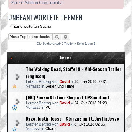
ZockerStation Community!
UNBEANTWORTETE THEMEN
Zur erweiterten Suche
Suche
Erweiterte Suche
Die Suche ergab 9 Treffer • Seite
1
von
1
Themen
The Walking Dead, Staffel 9 - Mid-Season Trailer
(Englisch)
Letzter Beitrag von
David
«
19. Jan 2019 09:31
Verfasst in
Serien und Filme
[MC] ZockerStation-Shop auf OPSucht.net
Letzter Beitrag von
David
«
24. Okt 2018 21:29
Verfasst in
PC
Kygo, Justin Jesso - Stargazing ft. Justin Jesso
Letzter Beitrag von
David
«
8. Okt 2018 02:56
Verfasst in
Charts