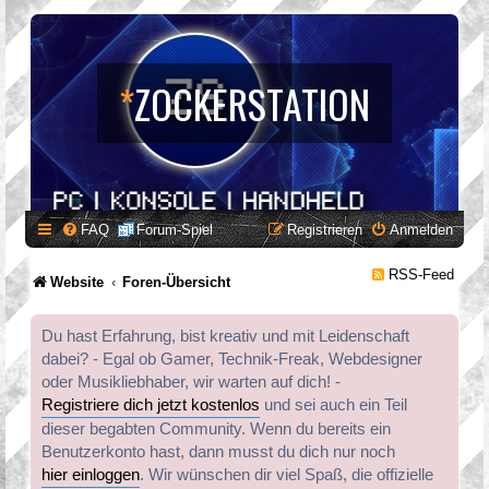
*
ZOCKERSTATION
FAQ
Forum-Spiel
Registrieren
Anmelden
RSS-Feed
Website
Foren-Übersicht
Du hast Erfahrung, bist kreativ und mit Leidenschaft
dabei? - Egal ob Gamer, Technik-Freak, Webdesigner
oder Musikliebhaber, wir warten auf dich! -
Registriere dich jetzt kostenlos
und sei auch ein Teil
dieser begabten Community. Wenn du bereits ein
Benutzerkonto hast, dann musst du dich nur noch
hier einloggen
. Wir wünschen dir viel Spaß, die offizielle