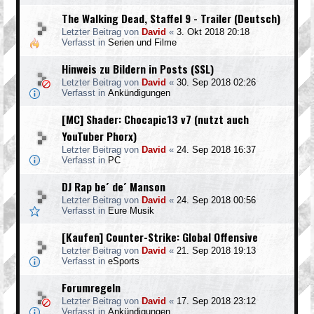
The Walking Dead, Staffel 9 - Trailer (Deutsch)
Letzter Beitrag von
David
«
3. Okt 2018 20:18
Verfasst in
Serien und Filme
Hinweis zu Bildern in Posts (SSL)
Letzter Beitrag von
David
«
30. Sep 2018 02:26
Verfasst in
Ankündigungen
[MC] Shader: Chocapic13 v7 (nutzt auch
YouTuber Phorx)
Letzter Beitrag von
David
«
24. Sep 2018 16:37
Verfasst in
PC
DJ Rap be´ de´ Manson
Letzter Beitrag von
David
«
24. Sep 2018 00:56
Verfasst in
Eure Musik
[Kaufen] Counter-Strike: Global Offensive
Letzter Beitrag von
David
«
21. Sep 2018 19:13
Verfasst in
eSports
Forumregeln
Letzter Beitrag von
David
«
17. Sep 2018 23:12
Verfasst in
Ankündigungen