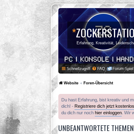
*
ZOCKERSTATI
Erfahrung, Kreativität, Leidensch
Schnellzugriff
FAQ
Forum-Spiel
Website
Foren-Übersicht
Du hast Erfahrung, bist kreativ und 
dich! -
Registriere dich jetzt kostenlo
du dich nur noch
hier einloggen
. Wir 
UNBEANTWORTETE THEMEN