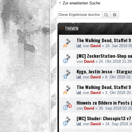
Zur erweiterten Suche
Suche
Erweite
THEMEN
The Walking Dead, Staffel 9 
von
David
»
19. Jan 2019 0
[MC] ZockerStation-Shop a
von
David
»
24. Okt 2018 21:29
Kygo, Justin Jesso - Stargaz
von
David
»
8. Okt 2018 02
The Walking Dead, Staffel 9 
von
David
»
3. Okt 2018 20
Hinweis zu Bildern in Posts 
von
David
»
30. Sep 2018 02:26
[MC] Shader: Chocapic13 v7
von
David
»
24. Sep 2018 1