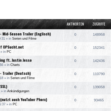
rte Suche
ANTWORTEN
ZUGRIFFE
- Mid-Season Trailer (Englisch)
0
148958
9:31
» in
Serien und Filme
uf OPSucht.net
0
152341
» in
PC
ing ft. Justin Jesso
0
142436
:56
» in
Charts
- Trailer (Deutsch)
0
110790
:18
» in
Serien und Filme
(SSL)
0
139058
» in
Ankündigungen
 (nutzt auch YouTuber Phorx)
0
93465
6:37
» in
PC