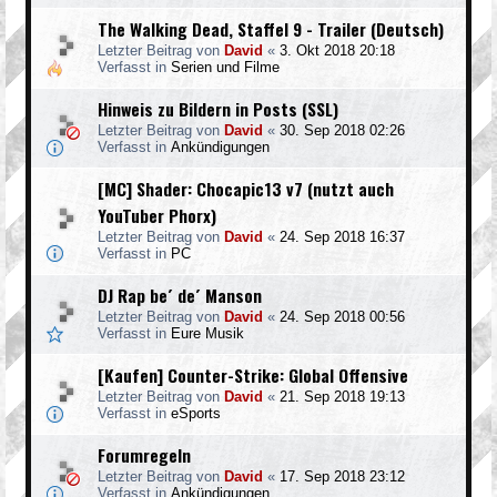
The Walking Dead, Staffel 9 - Trailer (Deutsch)
Letzter Beitrag von
David
«
3. Okt 2018 20:18
Verfasst in
Serien und Filme
Hinweis zu Bildern in Posts (SSL)
Letzter Beitrag von
David
«
30. Sep 2018 02:26
Verfasst in
Ankündigungen
[MC] Shader: Chocapic13 v7 (nutzt auch
YouTuber Phorx)
Letzter Beitrag von
David
«
24. Sep 2018 16:37
Verfasst in
PC
DJ Rap be´ de´ Manson
Letzter Beitrag von
David
«
24. Sep 2018 00:56
Verfasst in
Eure Musik
[Kaufen] Counter-Strike: Global Offensive
Letzter Beitrag von
David
«
21. Sep 2018 19:13
Verfasst in
eSports
Forumregeln
Letzter Beitrag von
David
«
17. Sep 2018 23:12
Verfasst in
Ankündigungen