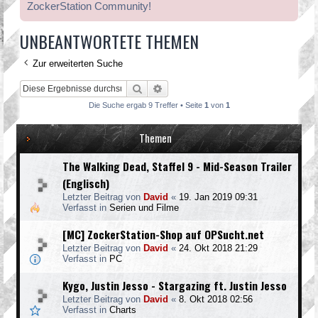
ZockerStation Community!
UNBEANTWORTETE THEMEN
Zur erweiterten Suche
Suche
Erweiterte Suche
Die Suche ergab 9 Treffer • Seite
1
von
1
Themen
The Walking Dead, Staffel 9 - Mid-Season Trailer
(Englisch)
Letzter Beitrag von
David
«
19. Jan 2019 09:31
Verfasst in
Serien und Filme
[MC] ZockerStation-Shop auf OPSucht.net
Letzter Beitrag von
David
«
24. Okt 2018 21:29
Verfasst in
PC
Kygo, Justin Jesso - Stargazing ft. Justin Jesso
Letzter Beitrag von
David
«
8. Okt 2018 02:56
Verfasst in
Charts