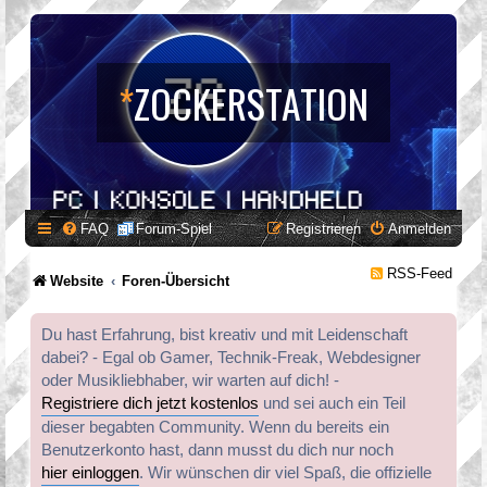
*
ZOCKERSTATION
FAQ
Forum-Spiel
Registrieren
Anmelden
RSS-Feed
Website
Foren-Übersicht
Du hast Erfahrung, bist kreativ und mit Leidenschaft
dabei? - Egal ob Gamer, Technik-Freak, Webdesigner
oder Musikliebhaber, wir warten auf dich! -
Registriere dich jetzt kostenlos
und sei auch ein Teil
dieser begabten Community. Wenn du bereits ein
Benutzerkonto hast, dann musst du dich nur noch
hier einloggen
. Wir wünschen dir viel Spaß, die offizielle