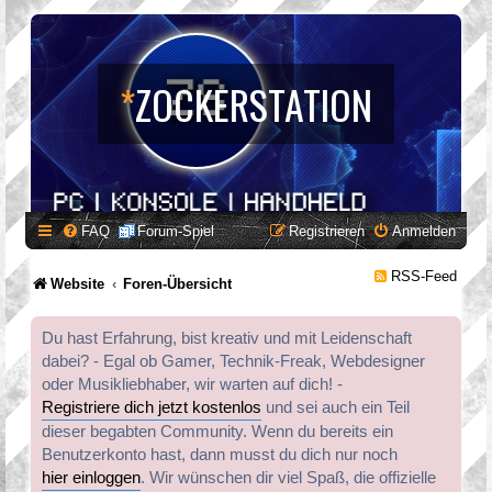
*
ZOCKERSTATION
FAQ
Forum-Spiel
Registrieren
Anmelden
RSS-Feed
Website
Foren-Übersicht
Du hast Erfahrung, bist kreativ und mit Leidenschaft
dabei? - Egal ob Gamer, Technik-Freak, Webdesigner
oder Musikliebhaber, wir warten auf dich! -
Registriere dich jetzt kostenlos
und sei auch ein Teil
dieser begabten Community. Wenn du bereits ein
Benutzerkonto hast, dann musst du dich nur noch
hier einloggen
. Wir wünschen dir viel Spaß, die offizielle