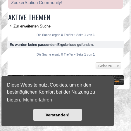
ZockerStation Community!
AKTIVE THEMEN
Zur erweiterten Suche
Die Suche ergab 0 Treffer • Seite
1
von
1
Es wurden keine passenden Ergebnisse gefunden.
Die Suche ergab 0 Treffer • Seite
1
von
1
Gehe zu
Website
Foren-Übersicht
Kontakt
Diese Website nutzt Cookies, um dir den
bestmöglichen Komfort bei der Nutzung zu
©2026 ZockerStation Foundation
bieten.
Mehr erfahren
forum.zockerstation.com
Verstanden!