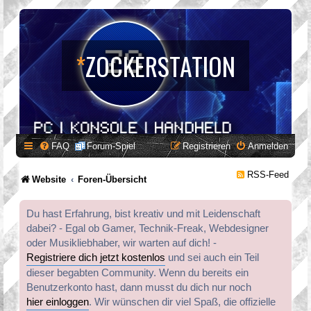
*
ZOCKERSTATION
FAQ
Forum-Spiel
Registrieren
Anmelden
RSS-Feed
Website
Foren-Übersicht
Du hast Erfahrung, bist kreativ und mit Leidenschaft
dabei? - Egal ob Gamer, Technik-Freak, Webdesigner
oder Musikliebhaber, wir warten auf dich! -
Registriere dich jetzt kostenlos
und sei auch ein Teil
dieser begabten Community. Wenn du bereits ein
Benutzerkonto hast, dann musst du dich nur noch
hier einloggen
. Wir wünschen dir viel Spaß, die offizielle