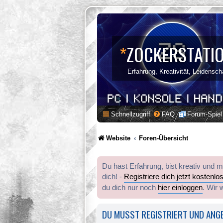
*
ZOCKERSTATI
Erfahrung, Kreativität, Leidensch
Schnellzugriff
FAQ
Forum-Spiel
Website
Foren-Übersicht
Du hast Erfahrung, bist kreativ und 
dich! -
Registriere dich jetzt kostenlo
du dich nur noch
hier einloggen
. Wir 
DU MUSST REGISTRIERT UND ANGE