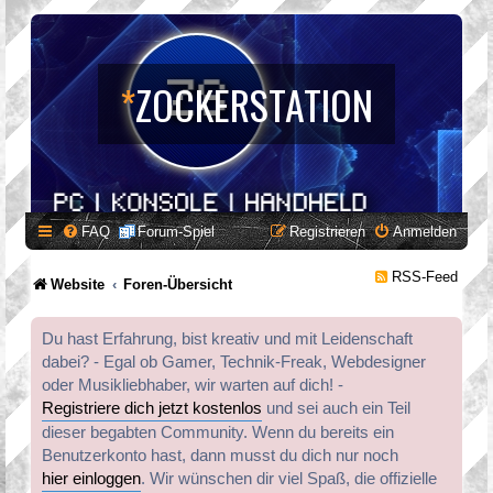
*
ZOCKERSTATION
FAQ
Forum-Spiel
Registrieren
Anmelden
RSS-Feed
Website
Foren-Übersicht
Du hast Erfahrung, bist kreativ und mit Leidenschaft
dabei? - Egal ob Gamer, Technik-Freak, Webdesigner
oder Musikliebhaber, wir warten auf dich! -
Registriere dich jetzt kostenlos
und sei auch ein Teil
dieser begabten Community. Wenn du bereits ein
Benutzerkonto hast, dann musst du dich nur noch
hier einloggen
. Wir wünschen dir viel Spaß, die offizielle