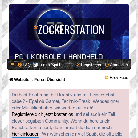
*
ZOCKERSTATION
FAQ
Forum-Spiel
Registrieren
Anmelden
RSS-Feed
Website
Foren-Übersicht
Du hast Erfahrung, bist kreativ und mit Leidenschaft
dabei? - Egal ob Gamer, Technik-Freak, Webdesigner
oder Musikliebhaber, wir warten auf dich! -
Registriere dich jetzt kostenlos
und sei auch ein Teil
dieser begabten Community. Wenn du bereits ein
Benutzerkonto hast, dann musst du dich nur noch
hier einloggen
. Wir wünschen dir viel Spaß, die offizielle