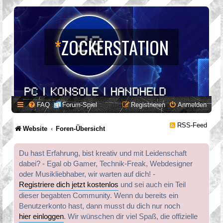
*
ZOCKERSTATION
FAQ
Forum-Spiel
Registrieren
Anmelden
RSS-Feed
Website
Foren-Übersicht
Du hast Erfahrung, bist kreativ und mit Leidenschaft
dabei? - Egal ob Gamer, Technik-Freak, Webdesigner
oder Musikliebhaber, wir warten auf dich! -
Registriere dich jetzt kostenlos
und sei auch ein Teil
dieser begabten Community. Wenn du bereits ein
Benutzerkonto hast, dann musst du dich nur noch
hier einloggen
. Wir wünschen dir viel Spaß, die offizielle