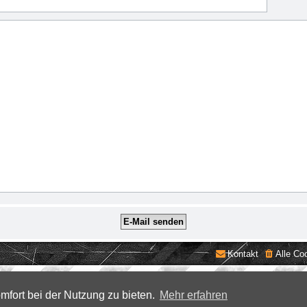
Kontakt
Alle Co
mfort bei der Nutzung zu bieten.
Mehr erfahren
©2026 ZockerStation Foundation
forum.zockerstation.com