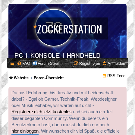
*
ZOCKERSTATION
FAQ
Forum-Spiel
Registrieren
Anmelden
RSS-Feed
Website
Foren-Übersicht
Du hast Erfahrung, bist kreativ und mit Leidenschaft
dabei? - Egal ob Gamer, Technik-Freak, Webdesigner
oder Musikliebhaber, wir warten auf dich! -
Registriere dich jetzt kostenlos
und sei auch ein Teil
dieser begabten Community. Wenn du bereits ein
Benutzerkonto hast, dann musst du dich nur noch
hier einloggen
. Wir wünschen dir viel Spaß, die offizielle