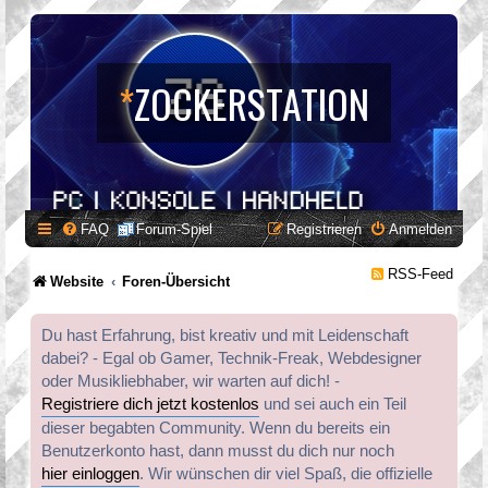
*
ZOCKERSTATION
FAQ
Forum-Spiel
Registrieren
Anmelden
RSS-Feed
Website
Foren-Übersicht
Du hast Erfahrung, bist kreativ und mit Leidenschaft
dabei? - Egal ob Gamer, Technik-Freak, Webdesigner
oder Musikliebhaber, wir warten auf dich! -
Registriere dich jetzt kostenlos
und sei auch ein Teil
dieser begabten Community. Wenn du bereits ein
Benutzerkonto hast, dann musst du dich nur noch
hier einloggen
. Wir wünschen dir viel Spaß, die offizielle