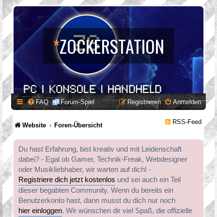
*
ZOCKERSTATION
FAQ
Forum-Spiel
Registrieren
Anmelden
RSS-Feed
Website
Foren-Übersicht
Du hast Erfahrung, bist kreativ und mit Leidenschaft
dabei? - Egal ob Gamer, Technik-Freak, Webdesigner
oder Musikliebhaber, wir warten auf dich! -
Registriere dich jetzt kostenlos
und sei auch ein Teil
dieser begabten Community. Wenn du bereits ein
Benutzerkonto hast, dann musst du dich nur noch
hier einloggen
. Wir wünschen dir viel Spaß, die offizielle