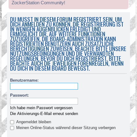
ZockerStation Community!
DU MUSST IN DIESEM FORUM REGISTRIERT SEIN, UM
DICH ANMELDEN ZU KÖNNEN. DIE REGISTRIERUNG IST
IN WENIGEN AUGENBLICKEN ERLEDIGT UND
ERMÖGLICHT DIR, AUF WEITERE FUNKTIONEN
ZUZUGREIFEN. DIE BOARD-ADMINISTRATION KANN
REGISTRIERTEN BENUTZERN AUCH ZUSÄTZLICHE
BERECHTIGUNGEN ZUWEISEN. BEACHTE BITTE UNSERE
NUTZUNGSBEDINGUNGEN UND DIE VERWANDTEN
REGELUNGEN, BEVOR DU DICH REGISTRIERST. BITTE
BEACHTE AUCH DIE JEWEILIGEN FORENREGELN, WENN
DU DICH IN DIESEM BOARD BEWEGST.
Benutzername:
Passwort:
Ich habe mein Passwort vergessen
Die Aktivierungs-E-Mail erneut senden
Angemeldet bleiben
Meinen Online-Status während dieser Sitzung verbergen