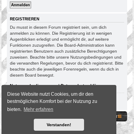
REGISTRIEREN
Du musst in diesem Forum registriert sein, um dich
anmelden zu können. Die Registrierung ist in wenigen
Augenblicken erledigt und ermöglicht dir, auf weitere
Funktionen zuzugreifen. Die Board-Administration kann
registrierten Benutzern auch zusätzliche Berechtigungen
zuweisen. Beachte bitte unsere Nutzungsbedingungen und
die verwandten Regelungen, bevor du dich registrierst. Bitte
beachte auch die jeweiligen Forenregeln, wenn du dich in
diesem Board bewegst.
Nutzungsbedingungen
|
Datenschutzerklärung
Diese Website nutzt Cookies, um dir den
Registrieren
bestmöglichen Komfort bei der Nutzung zu
bieten.
Mehr erfahren
Website
Foren-Übersicht
Kontakt
Verstanden!
©2026 ZockerStation Foundation