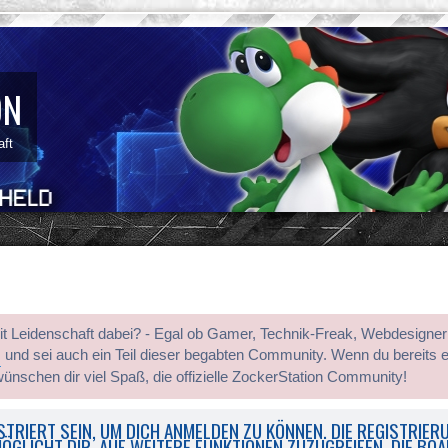
ON
aft
mit Leidenschaft dabei? - Egal ob Gamer, Technik-Freak, Webdesigner
s
und sei auch ein Teil dieser begabten Community. Wenn du bereits 
wünschen dir viel Spaß, die offizielle ZockerStation Community!
TRIERT SEIN, UM DICH ANMELDEN ZU KÖNNEN. DIE REGISTRIERU
ÖGLICHT DIR, AUF WEITERE FUNKTIONEN ZUZUGREIFEN. DIE BO