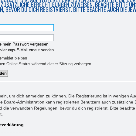
 ZUSÄTZLICHE BERECHTIGUNGEN ZUWEISEN. BEACHTE BITTE 
, BEVOR DU DICH REGISTRIERST. BITTE BEACHTE AUCH DIE JE
e mein Passwort vergessen
ivierungs-E-Mail erneut senden
meldet bleiben
en Online-Status während dieser Sitzung verbergen
sein, um dich anmelden zu können. Die Registrierung ist in wenigen Aug
ie Board-Administration kann registrierten Benutzern auch zusätzlich
die verwandten Regelungen, bevor du dich registrierst. Bitte beachte 
t.
tzerklärung