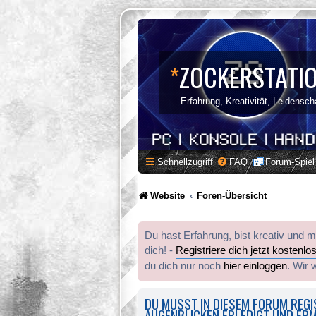
*
ZOCKERSTATI
Erfahrung, Kreativität, Leidensch
Schnellzugriff
FAQ
Forum-Spiel
Website
Foren-Übersicht
Du hast Erfahrung, bist kreativ und 
dich! -
Registriere dich jetzt kostenlo
du dich nur noch
hier einloggen
. Wir 
DU MUSST IN DIESEM FORUM REGIS
AUGENBLICKEN ERLEDIGT UND ERM