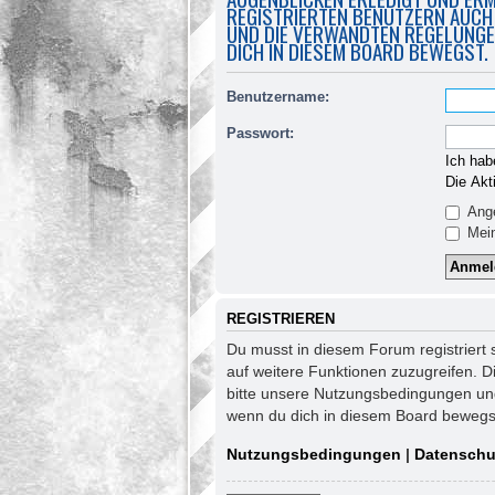
REGISTRIERTEN BENUTZERN AUCH
UND DIE VERWANDTEN REGELUNGEN
DICH IN DIESEM BOARD BEWEGST.
Benutzername:
Passwort:
Ich hab
Die Akt
Ange
Mein
REGISTRIEREN
Du musst in diesem Forum registriert 
auf weitere Funktionen zuzugreifen. D
bitte unsere Nutzungsbedingungen und 
wenn du dich in diesem Board bewegs
Nutzungsbedingungen
|
Datenschu