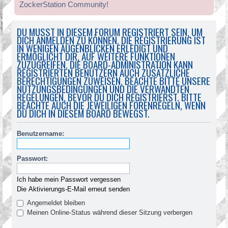
ZockerStation Community!
DU MUSST IN DIESEM FORUM REGISTRIERT SEIN, UM
DICH ANMELDEN ZU KÖNNEN. DIE REGISTRIERUNG IST
IN WENIGEN AUGENBLICKEN ERLEDIGT UND
ERMÖGLICHT DIR, AUF WEITERE FUNKTIONEN
ZUZUGREIFEN. DIE BOARD-ADMINISTRATION KANN
REGISTRIERTEN BENUTZERN AUCH ZUSÄTZLICHE
BERECHTIGUNGEN ZUWEISEN. BEACHTE BITTE UNSERE
NUTZUNGSBEDINGUNGEN UND DIE VERWANDTEN
REGELUNGEN, BEVOR DU DICH REGISTRIERST. BITTE
BEACHTE AUCH DIE JEWEILIGEN FORENREGELN, WENN
DU DICH IN DIESEM BOARD BEWEGST.
Benutzername:
Passwort:
Ich habe mein Passwort vergessen
Die Aktivierungs-E-Mail erneut senden
Angemeldet bleiben
Meinen Online-Status während dieser Sitzung verbergen