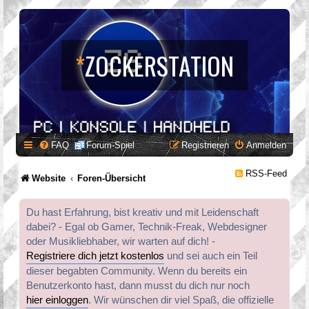
*
ZOCKERSTATION
FAQ
Forum-Spiel
Registrieren
Anmelden
RSS-Feed
Website
Foren-Übersicht
Du hast Erfahrung, bist kreativ und mit Leidenschaft
dabei? - Egal ob Gamer, Technik-Freak, Webdesigner
oder Musikliebhaber, wir warten auf dich! -
Registriere dich jetzt kostenlos
und sei auch ein Teil
dieser begabten Community. Wenn du bereits ein
Benutzerkonto hast, dann musst du dich nur noch
hier einloggen
. Wir wünschen dir viel Spaß, die offizielle