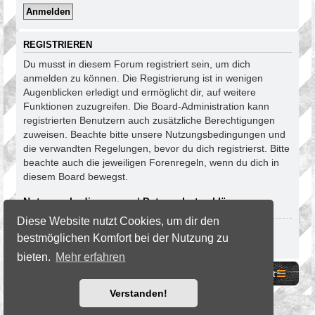
REGISTRIEREN
Du musst in diesem Forum registriert sein, um dich
anmelden zu können. Die Registrierung ist in wenigen
Augenblicken erledigt und ermöglicht dir, auf weitere
Funktionen zuzugreifen. Die Board-Administration kann
registrierten Benutzern auch zusätzliche Berechtigungen
zuweisen. Beachte bitte unsere Nutzungsbedingungen und
die verwandten Regelungen, bevor du dich registrierst. Bitte
beachte auch die jeweiligen Forenregeln, wenn du dich in
diesem Board bewegst.
Nutzungsbedingungen
|
Datenschutzerklärung
Diese Website nutzt Cookies, um dir den
Registrieren
bestmöglichen Komfort bei der Nutzung zu
bieten.
Mehr erfahren
Website
Foren-Übersicht
Kontakt
Verstanden!
©2026 ZockerStation Foundation