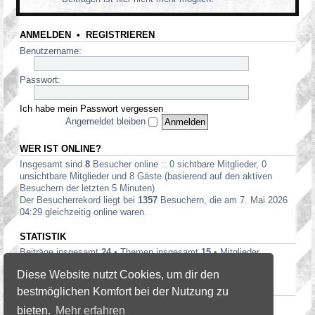
ANMELDEN
•
REGISTRIEREN
Benutzername:
Passwort:
Ich habe mein Passwort vergessen
Angemeldet bleiben
WER IST ONLINE?
Insgesamt sind
8
Besucher online :: 0 sichtbare Mitglieder, 0
unsichtbare Mitglieder und 8 Gäste (basierend auf den aktiven
Besuchern der letzten 5 Minuten)
Der Besucherrekord liegt bei
1357
Besuchern, die am 7. Mai 2026
04:29 gleichzeitig online waren.
STATISTIK
Beiträge insgesamt
24
• Themen insgesamt
15
• Mitglieder
insgesamt
19
• Unser neuestes Mitglied:
heatwaves
Diese Website nutzt Cookies, um dir den
DANKSAGUNGEN TOPLISTE — 20
bestmöglichen Komfort bei der Nutzung zu
Tminus10
(3),
David
(2)
bieten.
Mehr erfahren