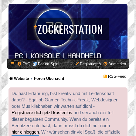
*
ZOCKERSTATION
FAQ
Forum-Spiel
Registrieren
Anmelden
RSS-Feed
Website
Foren-Übersicht
Du hast Erfahrung, bist kreativ und mit Leidenschaft
dabei? - Egal ob Gamer, Technik-Freak, Webdesigner
oder Musikliebhaber, wir warten auf dich! -
Registriere dich jetzt kostenlos
und sei auch ein Teil
dieser begabten Community. Wenn du bereits ein
Benutzerkonto hast, dann musst du dich nur noch
hier einloggen
. Wir wünschen dir viel Spaß, die offizielle